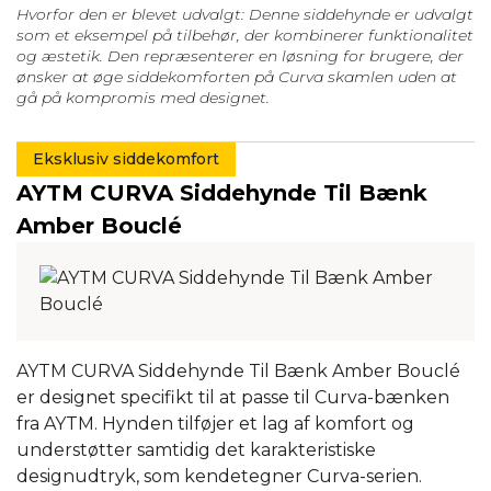
Hvorfor den er blevet udvalgt: Denne siddehynde er udvalgt
som et eksempel på tilbehør, der kombinerer funktionalitet
og æstetik. Den repræsenterer en løsning for brugere, der
ønsker at øge siddekomforten på Curva skamlen uden at
gå på kompromis med designet.
Eksklusiv siddekomfort
AYTM CURVA Siddehynde Til Bænk
Amber Bouclé
AYTM CURVA Siddehynde Til Bænk Amber Bouclé
er designet specifikt til at passe til Curva-bænken
fra AYTM. Hynden tilføjer et lag af komfort og
understøtter samtidig det karakteristiske
designudtryk, som kendetegner Curva-serien.