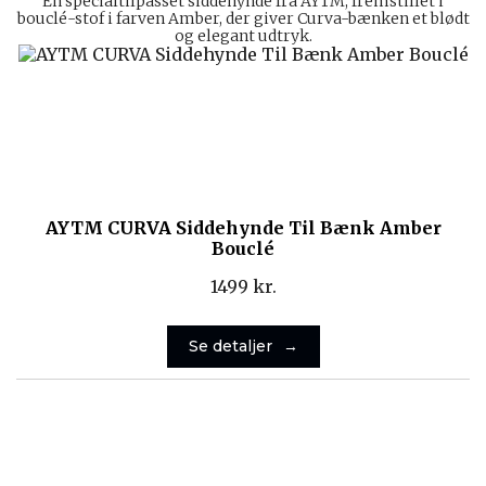
En specialtilpasset siddehynde fra AYTM, fremstillet i
bouclé-stof i farven Amber, der giver Curva-bænken et blødt
og elegant udtryk.
AYTM CURVA Siddehynde Til Bænk Amber
Bouclé
1499
kr.
Se detaljer