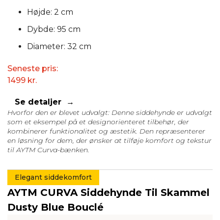
Højde: 2 cm
Dybde: 95 cm
Diameter: 32 cm
Seneste pris:
1499
kr.
Se detaljer
Hvorfor den er blevet udvalgt: Denne siddehynde er udvalgt
som et eksempel på et designorienteret tilbehør, der
kombinerer funktionalitet og æstetik. Den repræsenterer
en løsning for dem, der ønsker at tilføje komfort og tekstur
til AYTM Curva-bænken.
Elegant siddekomfort
AYTM CURVA Siddehynde Til Skammel
Dusty Blue Bouclé