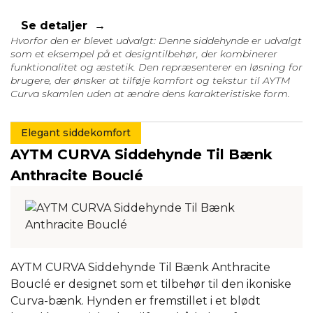
Se detaljer
Hvorfor den er blevet udvalgt: Denne siddehynde er udvalgt
som et eksempel på et designtilbehør, der kombinerer
funktionalitet og æstetik. Den repræsenterer en løsning for
brugere, der ønsker at tilføje komfort og tekstur til AYTM
Curva skamlen uden at ændre dens karakteristiske form.
Elegant siddekomfort
AYTM CURVA Siddehynde Til Bænk
Anthracite Bouclé
AYTM CURVA Siddehynde Til Bænk Anthracite
Bouclé er designet som et tilbehør til den ikoniske
Curva-bænk. Hynden er fremstillet i et blødt